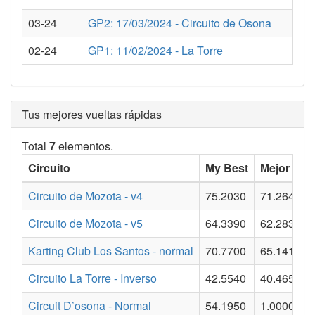
03-24
GP2: 17/03/2024 - Circuito de Osona
02-24
GP1: 11/02/2024 - La Torre
Tus mejores vueltas rápidas
Total
7
elementos.
Circuito
My Best
Mejor vuel
Circuito de Mozota - v4
75.2030
71.2640
Circuito de Mozota - v5
64.3390
62.2830
Karting Club Los Santos - normal
70.7700
65.1410
Circuito La Torre - Inverso
42.5540
40.4650
Circuit D’osona - Normal
54.1950
1.0000