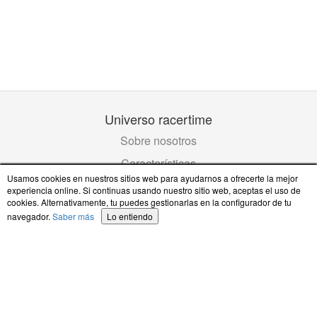
Universo racertime
Sobre nosotros
Características
Usamos cookies en nuestros sitios web para ayudarnos a ofrecerte la mejor
Contáctanos
experiencia online. Si continuas usando nuestro sitio web, aceptas el uso de
cookies. Alternativamente, tu puedes gestionarlas en la configurador de tu
Legal
navegador.
Saber más
Lo entiendo
Política de Privacidad
Política de Cookies
Términos de uso
Redes Sociales