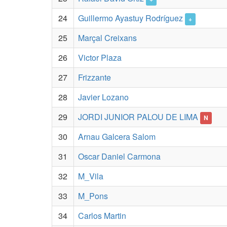
24
Guillermo Ayastuy Rodríguez
+
25
Marçal Creixans
26
Victor Plaza
27
Frizzante
28
Javier Lozano
29
JORDI JUNIOR PALOU DE LIMA
N
30
Arnau Galcera Salom
31
Oscar Daniel Carmona
32
M_Vila
33
M_Pons
34
Carlos Martin