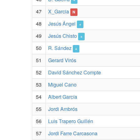
47
X_Garcia
N
48
Jesús Ángel
+
49
Jesús Chisto
+
50
R. Sández
+
51
Gerard Virós
52
David Sánchez Compte
53
Miguel Cano
54
Albert García
55
Jordi Ambrós
56
Luis Trapero Guillén
57
Jordi Farre Carcasona