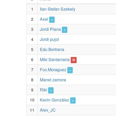
1
Ilan Stefan Szekely
2
Axel
+
3
Jordi Plana
+
4
Jordi pujol
5
Edu Bertrana
6
Miki Santamaria
N
7
Fco.Moraguez
+
8
Manel zamora
9
Riki
+
10
Kevin González
+
11
Alex_JC