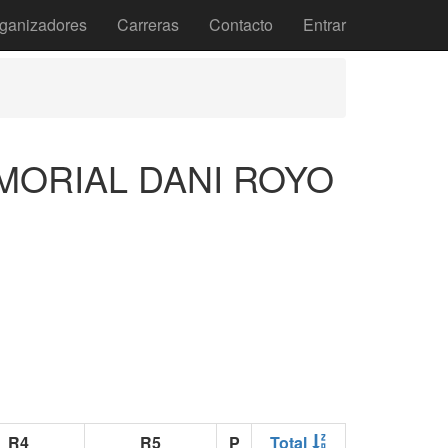
ganizadores
Carreras
Contacto
Entrar
MEMORIAL DANI ROYO
R4
R5
P
Total