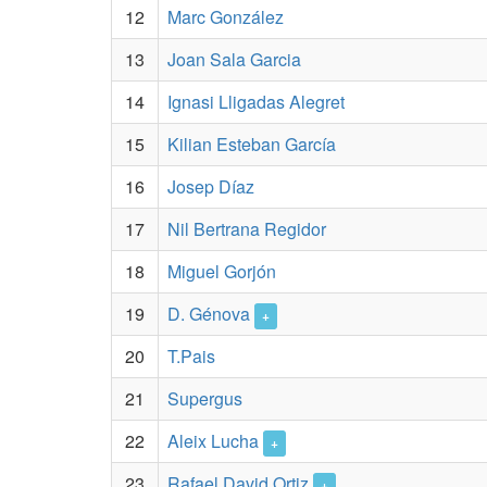
12
Marc González
13
Joan Sala Garcia
14
Ignasi Lligadas Alegret
15
Kilian Esteban García
16
Josep Díaz
17
Nil Bertrana Regidor
18
Miguel Gorjón
19
D. Génova
+
20
T.Pais
21
Supergus
22
Aleix Lucha
+
23
Rafael David Ortiz
+