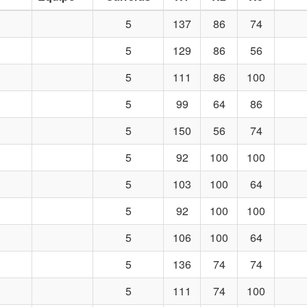
5
137
86
74
5
129
86
56
5
111
86
100
5
99
64
86
5
150
56
74
5
92
100
100
5
103
100
64
5
92
100
100
5
106
100
64
5
136
74
74
5
111
74
100