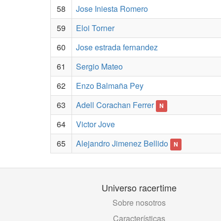
58
Jose Iniesta Romero
59
Eloi Torner
60
Jose estrada fernandez
61
Sergio Mateo
62
Enzo Balmaña Pey
63
Adell Corachan Ferrer
N
64
Victor Jove
65
Alejandro Jimenez Bellido
N
Universo racertime
Sobre nosotros
Características