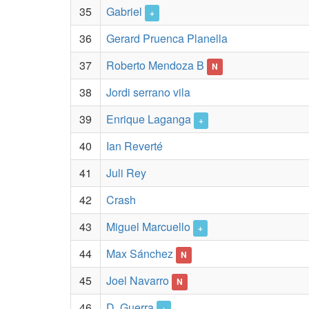
35
Gabriel
+
36
Gerard Pruenca Planella
37
Roberto Mendoza B
N
38
Jordi serrano vila
39
Enrique Laganga
+
40
Ian Reverté
41
Juli Rey
42
Crash
43
Miguel Marcuello
+
44
Max Sánchez
N
45
Joel Navarro
N
46
D. Guerra
+