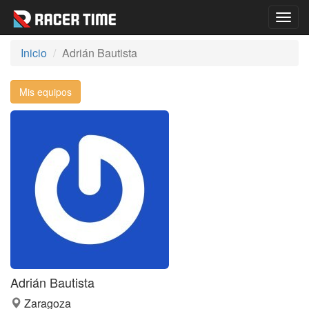
Togg
navig
Inicio
Adrián Bautista
Mis equipos
Adrián Bautista
Zaragoza