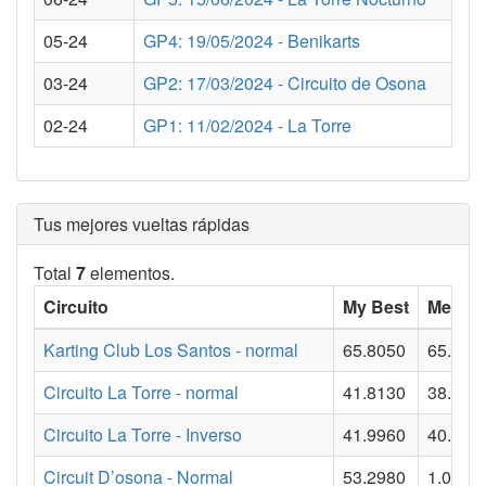
05-24
GP4: 19/05/2024 - Benikarts
03-24
GP2: 17/03/2024 - Circuito de Osona
02-24
GP1: 11/02/2024 - La Torre
Tus mejores vueltas rápidas
Total
7
elementos.
Circuito
My Best
Mejor v
Karting Club Los Santos - normal
65.8050
65.141
Circuito La Torre - normal
41.8130
38.769
Circuito La Torre - Inverso
41.9960
40.465
Circuit D’osona - Normal
53.2980
1.0000